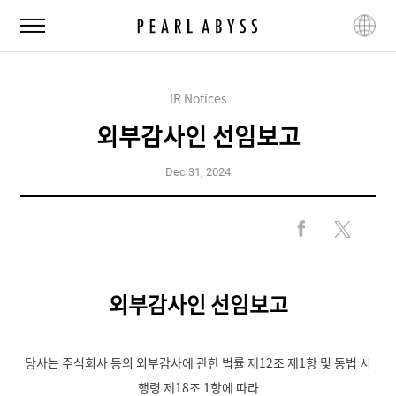
P
M
L
e
e
a
a
n
n
r
u
g
l
IR Notices
u
A
a
외부감사인 선임보고
b
g
y
e
s
Dec 31, 2024
s
F
X
a
S
c
h
e
a
외부감사인 선임보고
b
r
o
e
o
당사는 주식회사 등의 외부감사에 관한 법률 제12조 제1항 및 동법 시
k
S
행령 제18조 1항에 따라
h