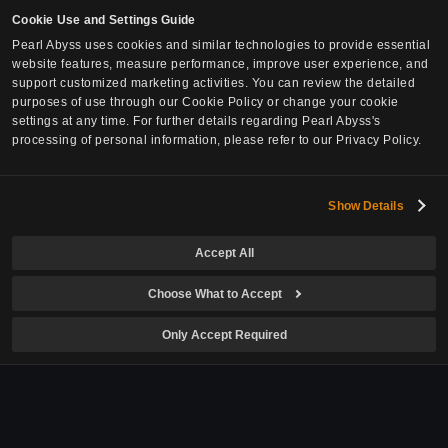
Global Lab
Cookie Use and Settings Guide
Black Desert
Media
Pearl Abyss uses cookies and similar technologies to provide essential
Social Contribution
website features, measure performance, improve user experience, and
Black Desert Mobile
support customized marketing activities. You can review the detailed
Press Releases
Culture
purposes of use through our Cookie Policy or change your cookie
Crimson Desert
settings at any time. For further details regarding Pearl Abyss's
Events
processing of personal information, please refer to our Privacy Policy.
Culture
DokeV
Careers
Pearl Abyss News
PLAN 8
Careers
Show Details
Investors
Job Postings
Accept All
Governance
Europe Office
Stock Info
Choose What to Accept
North America Office
Financial Info
Only Accept Required
IR Notices
IR Resources