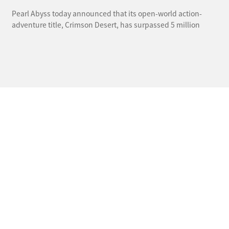
Pearl Abyss today announced that its open-world action-
adventure title, Crimson Desert, has surpassed 5 million
copies sold worldwide, marking a significant milestone for
the company and further solidifying its position as a global
leader in game development.