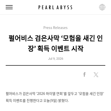
P
M
L
e
e
a
a
n
n
r
u
g
l
Press Releases
u
A
a
펄어비스 검은사막 ‘모험을 새긴 인
b
g
y
e
장’ 획득 이벤트 시작
s
s
Jul 9, 2026
F
X
a
S
c
h
e
펄어비스가 검은사막 ‘2026 하이델 연회’를 앞두고 ‘모험을 새긴 인장’
a
b
r
획득 이벤트를 진행한다고 오늘(9일) 밝혔다.
o
e
o