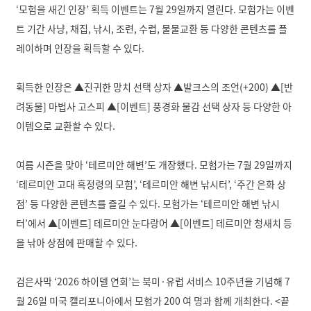
k
‘모험을 새긴 인장’ 획득 이벤트는 7월 29일까지 열린다. 모험가는 이벤
S
트 기간 사냥, 채집, 낚시, 조련, 수렵, 물물교환 등 다양한 콘텐츠를 플
h
a
레이하며 인장을 획득할 수 있다.
r
e
획득한 인장은 ▲진귀한 망치 선택 상자 ▲발크스의 조언(+200) ▲[반
려동물] 마법사 고스피 ▲[이벤트] 풍경화 물감 선택 상자 등 다양한 아
이템으로 교환할 수 있다.
여름 시즌을 맞아 ‘테르미안 해변’도 개장했다. 모험가는 7월 29일까지
‘테르미안 고대 흑정령의 모험’, ‘테르미안 해변 낚시터’, ‘주간 은화 상
점’ 등 다양한 콘텐츠를 즐길 수 있다. 모험가는 ‘테르미안 해변 낚시
터’에서 ▲[이벤트] 테르미안 눈다랑어 ▲[이벤트] 테르미안 청새치 등
을 낚아 상점에 판매할 수 있다.
검은사막 ‘2026 하이델 연회’는 북미·유럽 서비스 10주년을 기념해 7
월 26일 미국 캘리포니아에서 모험가 200 여 명과 함께 개최한다. <끝