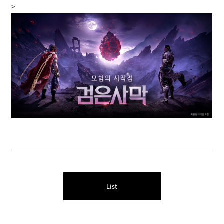
>
List