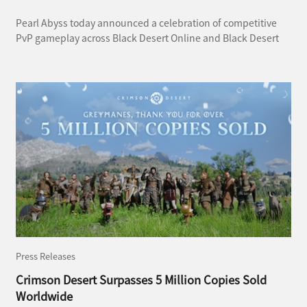
Pearl Abyss today announced a celebration of competitive
PvP gameplay across Black Desert Online and Black Desert
Console, ushering in a new era of PvP content with the
launch of Arena of Solare’s ninth season and a lineup of
North America versus Europe PvP Competitive events to be
hosted at the Heidel Ball 2026.
Press Releases
Crimson Desert Surpasses 5 Million Copies Sold
Worldwide