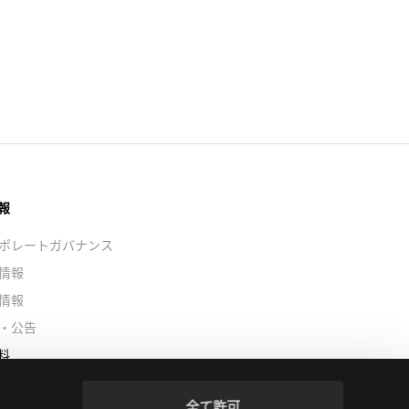
情報
ポレートガバナンス
情報
情報
・公告
資料
テナビリティ経営
全て許可