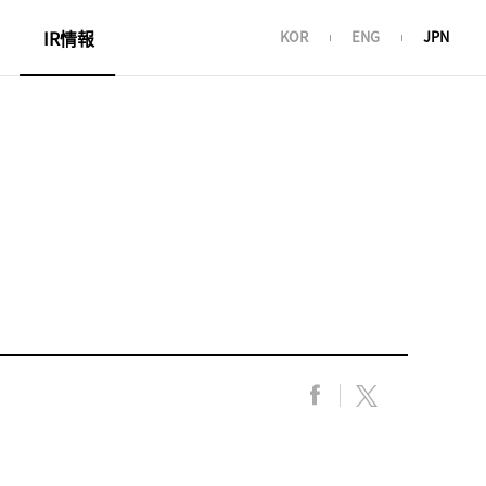
IR情報
KOR
ENG
JPN
コーポレートガバナンス
株価情報
財務情報
公示・公告
IR資料
サステナビリティ経営
F
X
a
共
c
有
e
す