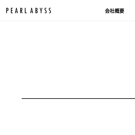
P
e
会社概要
a
r
l
Pearl Abyssについて
A
b
研究所
y
社会貢献
s
s