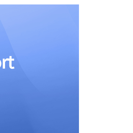
b
る
o
o
k
共
有
す
る
rt