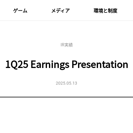
ゲーム
メディア
環境と制度
黒い砂漠
プレスリリース
企業文化
黒い砂漠MOBILE
メディア向けイベント
採用/福利厚生
IR実績
紅の砂漠
ドケビ
1Q25 Earnings Presentation
プランエイト
2025.05.13