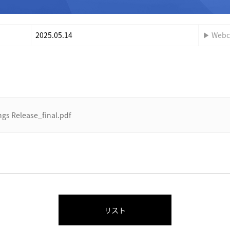
2025.05.14
▶ Webc
ngs Release_final.pdf
リスト