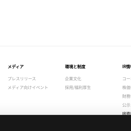
メディア
環境と制度
IR
プレスリリース
企業文化
コー
メディア向けイベント
採用/福利厚生
株価
財務
公示
IR
サス