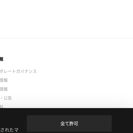
情報
ポレートガバナンス
情報
情報
・公告
資料
テナビリティ経営
全て許可
ズされたマ