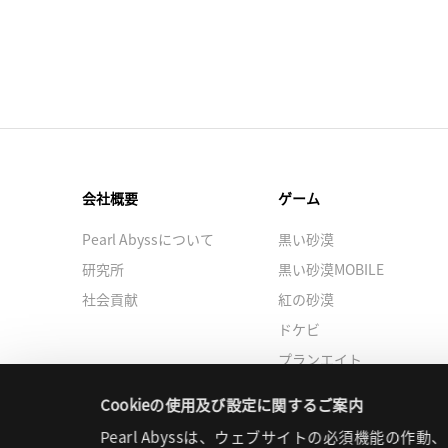
計
、
資
本
総
計
に
関
会社概要
ゲーム
す
る
Pearl Abyssについて
黒い砂漠
表
研究所
黒い砂漠MOBILE
社会貢献
紅の砂漠
ドケビ
プランエイト
Cookieの使用及び設定に関するご案内
Pearl Abyssは、ウェブサイトの必須機能