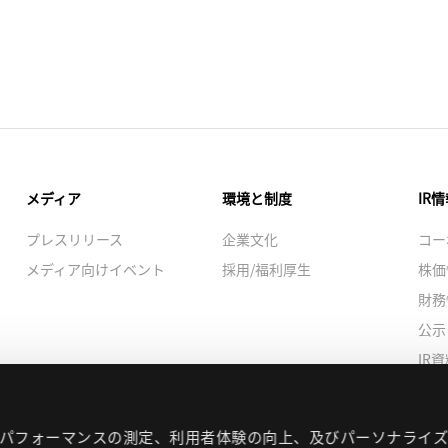
メディア
環境と制度
IR
プレスリリース
企業文化
コー
メディア向けイベント
採用/福利厚生
株価
財務
公示
IR
サス
の作動、パフォーマンスの測定、利用者体験の向上、及びパーソナライ