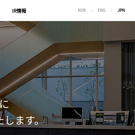
IR情報
KOR
ENG
JPN
コーポレートガバナンス
株価情報
財務情報
公示・公告
IR資料
サステナビリティ経営
に
たします。