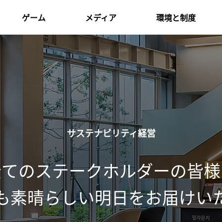
ゲーム
メディア
環境と制度
黒い砂漠
プレスリリース
企業文化
黒い砂漠MOBILE
メディア向けイベント
採用/福利厚生
紅の砂漠
ドケビ
プランエイト
サステナビリティ経営
全てのステークホルダーの皆様
も素晴らしい明日をお届けい