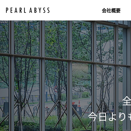
P
e
会社概要
a
r
l
Pearl Abyssについて
A
b
研究所
y
社会貢献
s
s
今日より