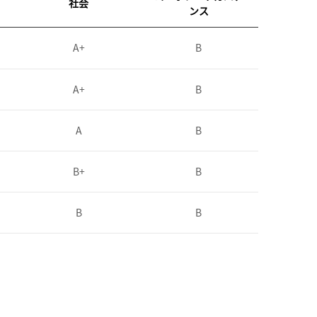
社会
ンス
A+
B
A+
B
A
B
B+
B
B
B