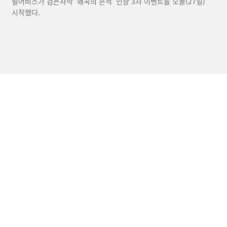
펄어비스가 검은사막 ‘왜곡의 흔적’ 인장 3차 이벤트를 오늘(27일)
시작했다.