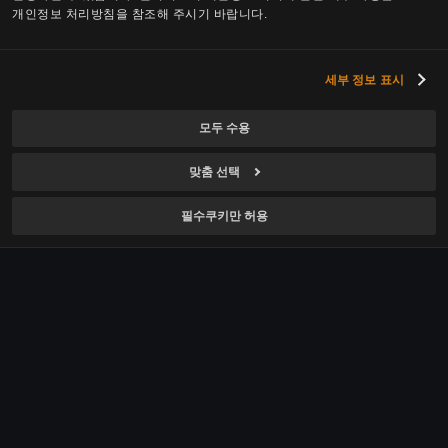
미디어 행사
개인정보 처리방침을 참조해 주시기 바랍니다.
도깨비
문화
플랜 8
세부 정보 표시
기업문화
채용
모두 수용
복지
채용 소개
투자정보
맞춤 선택
펄어비스 소식
채용 공고
기업지배구조
필수쿠키만 허용
광고/제휴 문의
주가정보
기업윤리 신고센터
재무정보
공시·공고
개인정보 처리방침
IR 자료
쿠키 사용 정책
지속가능경영