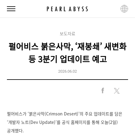
펄
전
언
어
체
어
비
메
변
스
뉴
경
보도자료
펄어비스 붉은사막, ‘재봉쇄’ 새변화
등 3분기 업데이트 예고
2026.06.02
F
X
a
공
c
유
e
펄어비스가 ‘붉은사막(Crimson Desert)’의 주요 업데이트를 담은
하
b
기
‘개발자 노트(Dev Update)’를 공식 홈페이지를 통해 오늘(2일)
o
공개했다.
o