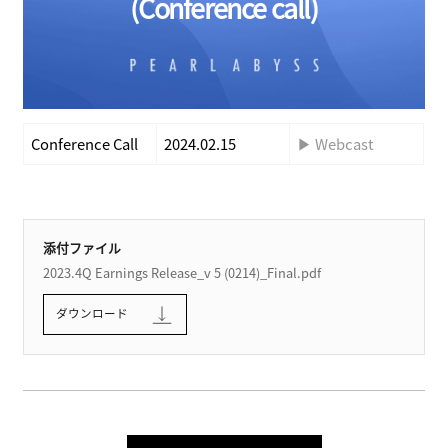
(Conference call)
す
る
Conference Call
2024.02.15
▶ Webcast
添付ファイル
2023.4Q Earnings Release_v 5 (0214)_Final.pdf
ダウンロード