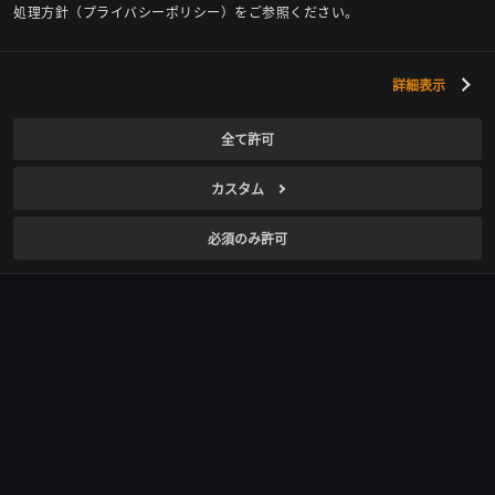
メディア向けイベント
処理方針（プライバシーポリシー）をご参照ください。
企業文化
ドケビ
IR情報
採用/福利厚生
プランエイト
詳細表示
コーポレートガバナンス
株価情報
全て許可
財務情報
カスタム
公示・公告
必須のみ許可
IR資料
サステナビリティ経営
広告/提携のお問合せ
クッキー使用ポリシー
プライバシー設定