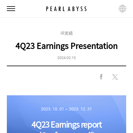
P
全
言
e
体
語
a
メ
変
r
ニ
更
l
IR実績
ュ
A
ー
4Q23 Earnings Presentation
b
y
s
2024.02.15
s
F
X
a
共
c
有
e
す
b
る
2023. 10. 01 ~ 2023. 12. 31
o
o
4
Q23 Earnings report
k
共
有