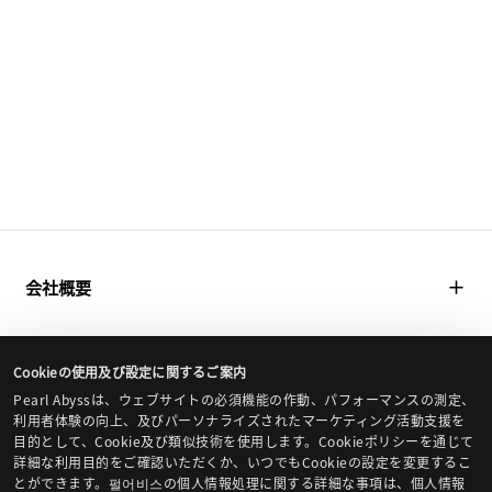
会社概要
Pearl Abyssについて
ゲーム
Cookieの使用及び設定に関するご案内
研究所
黒い砂漠
Pearl Abyssは、ウェブサイトの必須機能の作動、パフォーマンスの測定、
メディア
利用者体験の向上、及びパーソナライズされたマーケティング活動支援を
社会貢献
目的として、Cookie及び類似技術を使用します。Cookieポリシーを通じて
黒い砂漠MOBILE
プレスリリース
詳細な利用目的をご確認いただくか、いつでもCookieの設定を変更するこ
環境と制度
とができます。펄어비스の個人情報処理に関する詳細な事項は、個人情報
紅の砂漠